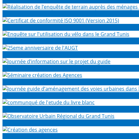
Réunion JCC en Avril 2025
Réalisation de l’enquête de terrain auprès des ménages 
Certificat de conformité ISO 9001 (Version 2015)
Enquête sur l'utilisation du vélo dans le Grand Tunis
25eme anniversaire de l'AUGT
Journée d’information sur le projet du guide
Séminaire création des Agences
Journée guide d’aménagement des voies urbaines dans le
communqué de l'etude du livre blanc
Observatoire Urbain Régional du Grand Tunis
Création des agences