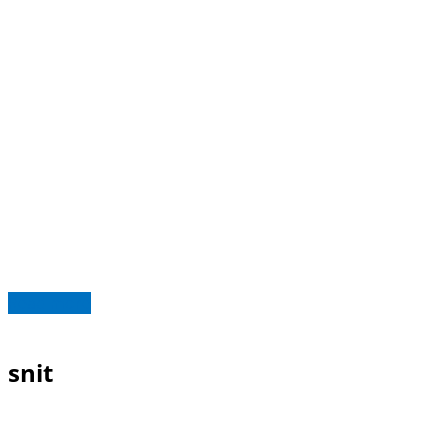
Read more
snit