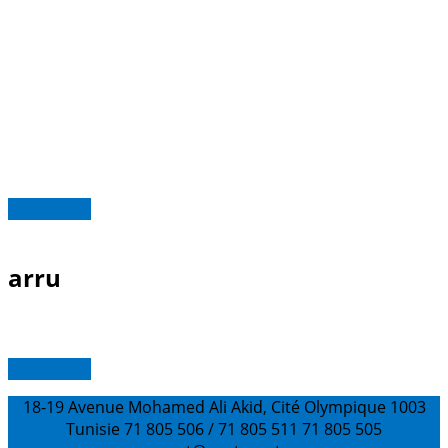
Read more
arru
Read more
18-19 Avenue Mohamed Ali Akid, Cité Olympique 1003
Tunisie
71 805 506 / 71 805 511
71 805 505