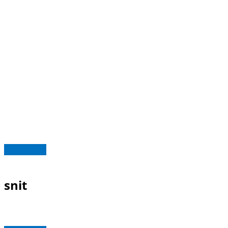
Read more
snit