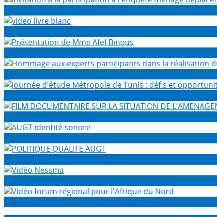
Invitation à la participation à l'enquête ménage déplacem
video livre blanc
Présentation de Mme Afef Binous
Hommage aux experts participants dans la réalisation du
Journée d'étude Métropole de Tunis : défis et opportunité
FILM DOCUMENTAIRE SUR LA SITUATION DE L’AMENAGEME
AUGT identité sonore
POLITIQUE QUALITE AUGT
Vidéo Nessma
Vidéo forum régional pour l'Afrique du Nord