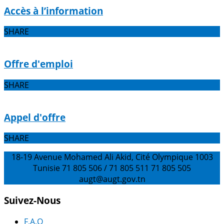
Accès à l’information
SHARE
Offre d'emploi
SHARE
Appel d'offre
SHARE
18-19 Avenue Mohamed Ali Akid, Cité Olympique 1003
Tunisie
71 805 506 / 71 805 511
71 805 505
augt@augt.gov.tn
Suivez-Nous
F.A.Q