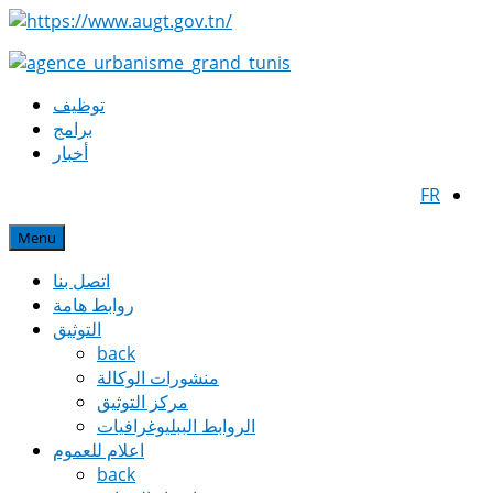
توظيف
برامج
أخبار
FR
Menu
اتصل بنا
روابط هامة
التوثيق
back
منشورات الوكالة
مركز التوثيق
الروابط الببليوغرافيات
اعلام للعموم
back