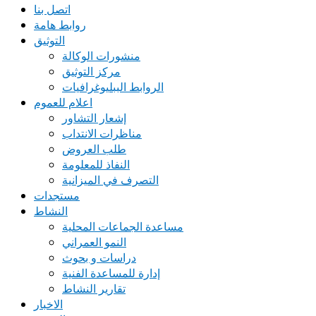
اتصل بنا
روابط هامة
التوثيق
منشورات الوكالة
مركز التوثيق
الروابط الببليوغرافيات
اعلام للعموم
إشعار التشاور
مناظرات الانتداب
طلب العروض
النفاذ للمعلومة
التصرف في الميزانية
مستجدات
النشاط
مساعدة الجماعات المحلية
النمو العمراني
دراسات و بحوث
إدارة للمساعدة الفنية
تقارير النشاط
الاخبار