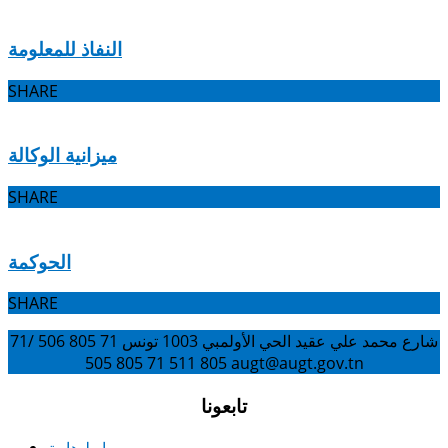
النفاذ للمعلومة
SHARE
ميزانية الوكالة
SHARE
الحوكمة
SHARE
شارع محمد علي عقيد الحي الأولمبي 1003 تونس
71 805 506 /71
805 511
71 805 505
augt@augt.gov.tn
تابعونا
روابط هامة