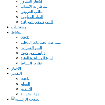
إشعار التشاور
مناظرات الانتداب
طلب العروض
النفاذ للمعلومة
التصرف في الميزانية
مستجدات
النشاط
back
مساعدة الجماعات المحلية
النمو العمراني
دراسات و بحوث
إدارة للمساعدة الفنية
تقارير النشاط
الاخبار
التقديم
back
المهام
التنظيم
نبذة تاريخيـــة